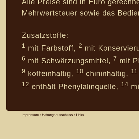
Alle Preise sind in Euro gerechne
Mehrwertsteuer sowie das Bedie
Zusatzstoffe:
1
2
mit Farbstoff,
mit Konservier
6
7
mit Schwärzungsmittel,
mit P
9
10
11
koffeinhaltig,
chininhaltig,
12
14
enthält Phenylalinquelle,
mi
Impressum
•
Haftungsausschluss
•
Links