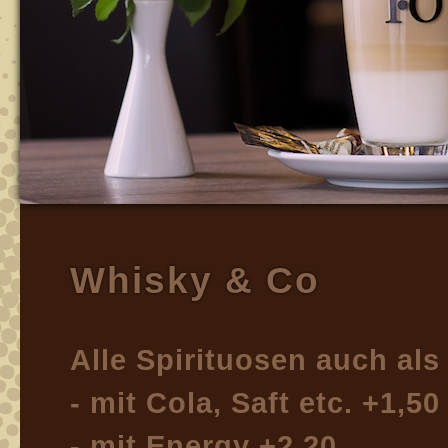
Whisky & Co
Alle Spirituosen auch als
- mit Cola, Saft etc. +1,50
- mit Energy +2,20