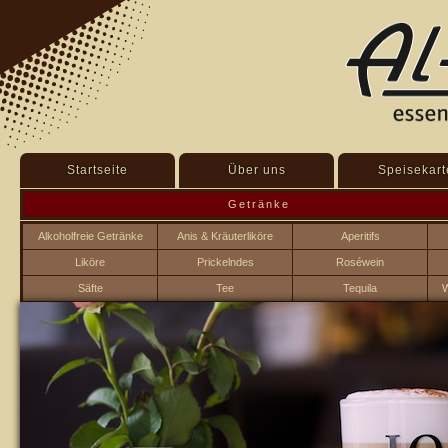
Startseite
Über uns
Speisekart
Getränke
Alkoholfreie Getränke
Anis & Kräuterliköre
Aperitifs
Liköre
Prickelndes
Roséwein
Säfte
Tee
Tequila
W