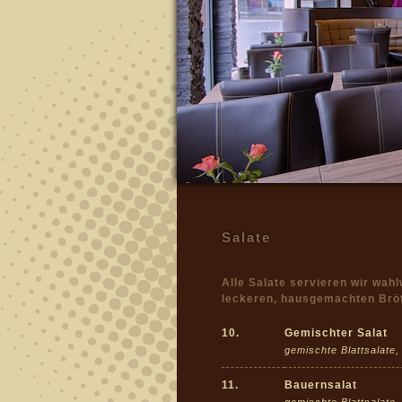
Salate
Alle Salate servieren wir wah
leckeren, hausgemachten Brö
10.
Gemischter Salat
gemischte Blattsalate
11.
Bauernsalat
gemischte Blattsalate