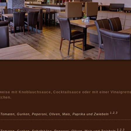
lweise mit Knoblauchsauce, Cocktailsauce oder mit einer Vinaigrett
tchen.
1,2,3
, Tomaten, Gurken, Peperoni, Oliven, Mais, Paprika und Zwiebeln
1,2,3
, Tomaten, Gurken, Schafskäse, Peperoni, Oliven, Mais und Zwiebeln