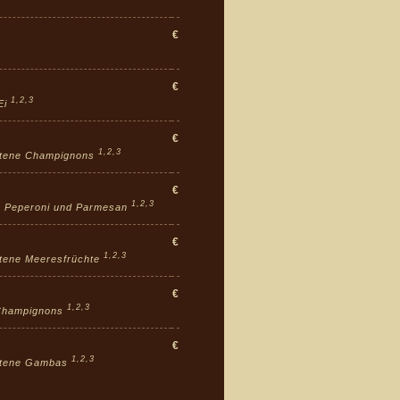
€
€
1,2,3
 Ei
€
1,2,3
bratene Champignons
€
1,2,3
lde Peperoni und Parmesan
€
1,2,3
ratene Meeresfrüchte
€
1,2,3
e Champignons
€
1,2,3
bratene Gambas