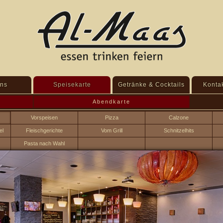
ns
Speisekarte
Getränke & Cocktails
Kontak
Abendkarte
Vorspeisen
Pizza
Calzone
el
Fleischgerichte
Vom Grill
Schnitzelhits
Pasta nach Wahl