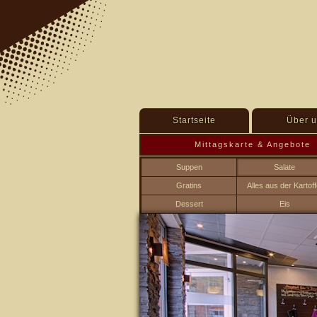
Startseite
Über u
Mittagskarte & Angebote
Suppen
Salate
Gratins
Alles aus der Kartoff
Dessert
Eis