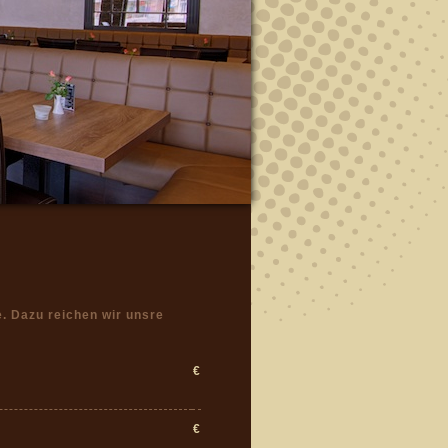
e. Dazu reichen wir unsre
€
€