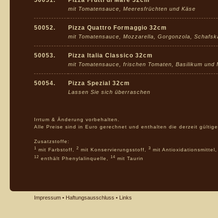
50051.
Pizza Frutti di Mare 32cm
mit Tomatensauce, Meeresfrüchten und Käse
50052.
Pizza Quattro Formaggio 32cm
mit Tomatensauce, Mozzarella, Gorgonzola, Schafs
50053.
Pizza Italia Classico 32cm
mit Tomatensauce, frischen Tomaten, Basilikum und 
50054.
Pizza Spezial 32cm
Lassen Sie sich überraschen
Irrtum & Änderung vorbehalten.
Alle Preise sind in Euro gerechnet und enthalten die derzeit gülti
Zusatzstoffe:
1
2
3
mit Farbstoff,
mit Konservierungsstoff,
mit Antioxidationsmittel
12
14
enthält Phenylalinquelle,
mit Taurin
Impressum
•
Haftungsausschluss
•
Links