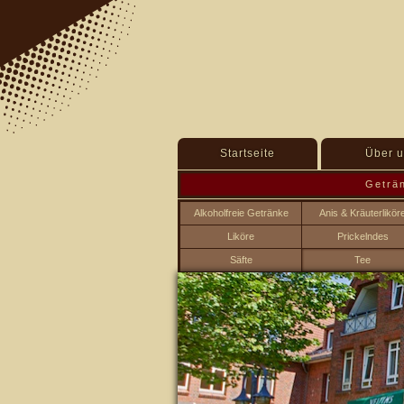
Startseite
Über u
Geträ
Alkoholfreie Getränke
Anis & Kräuterlikör
Liköre
Prickelndes
Säfte
Tee