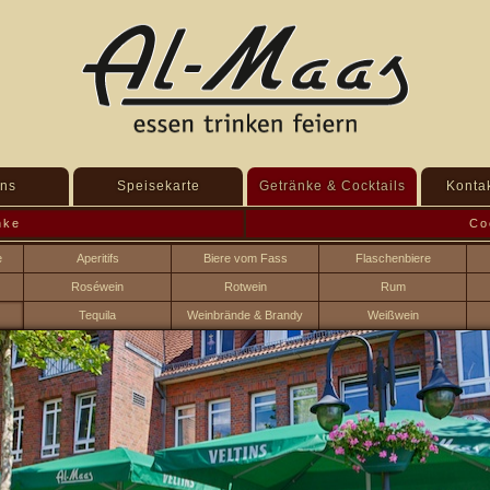
ns
Speisekarte
Getränke & Cocktails
Kontak
nke
Co
e
Aperitifs
Biere vom Fass
Flaschenbiere
Roséwein
Rotwein
Rum
Tequila
Weinbrände & Brandy
Weißwein