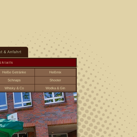
t & Anfahrt
cktails
Heiße Getränke
Heißmix
Schnaps
Shooter
Whisky & Co
Wodka & Gin