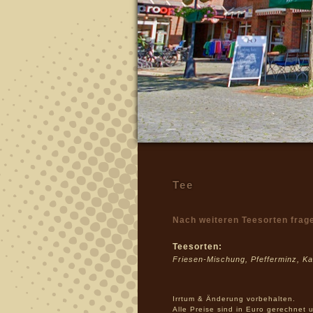
Tee
Nach weiteren Teesorten frage
Teesorten:
Friesen-Mischung, Pfefferminz, Ka
Irrtum & Änderung vorbehalten.
Alle Preise sind in Euro gerechnet 