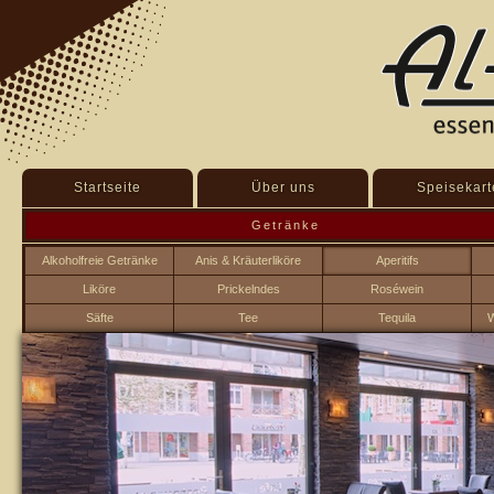
Startseite
Über uns
Speisekart
Getränke
Alkoholfreie Getränke
Anis & Kräuterliköre
Aperitifs
Liköre
Prickelndes
Roséwein
Säfte
Tee
Tequila
W