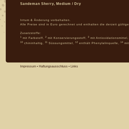
Sandeman Sherry, Medium / Dry
Irrtum & Änderung vorbehalten.
Alle Preise sind in Euro gerechnet und enthalten die derzeit gülti
Zusatzstoffe:
1
2
3
mit Farbstoff,
mit Konservierungsstoff,
mit Antioxidationsmittel
10
11
12
14
chininhaltig,
Süssungsmittel,
enthält Phenylalinquelle,
mit
Impressum
•
Haftungsausschluss
•
Links