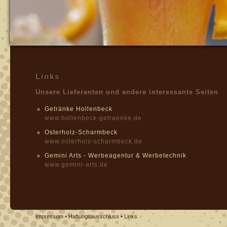
Links
Unsere Lieferanten und andere interessante Seiten
Getränke Hollenbeck
www.hollenbeck-getraenke.de
Osterholz-Scharmbeck
www.osterholz-scharmbeck.de
Gemini Arts - Werbeagentur & Werbetechnik
www.gemini-arts.de
Impressum
•
Haftungsausschluss
•
Links